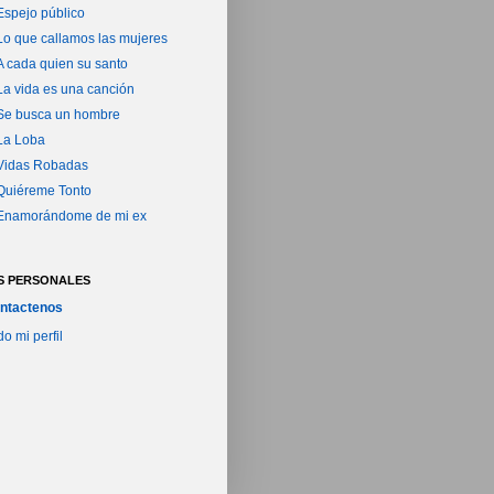
Espejo público
Lo que callamos las mujeres
A cada quien su santo
La vida es una canción
Se busca un hombre
La Loba
Vidas Robadas
Quiéreme Tonto
Enamorándome de mi ex
S PERSONALES
ntactenos
do mi perfil