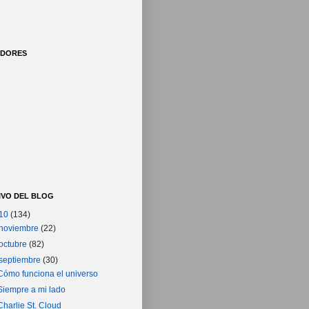
IDORES
IVO DEL BLOG
10
(134)
noviembre
(22)
octubre
(82)
septiembre
(30)
Cómo funciona el universo
Siempre a mi lado
Charlie St. Cloud