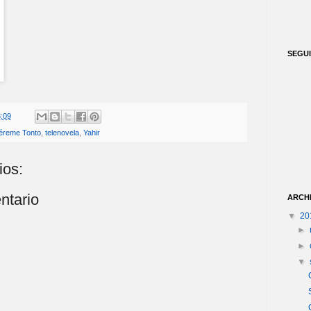
SEGU
:09
éreme Tonto
,
telenovela
,
Yahir
ios:
ntario
ARCH
▼
20
►
►
▼