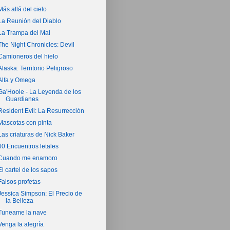
Más allá del cielo
La Reunión del Diablo
La Trampa del Mal
The Night Chronicles: Devil
Camioneros del hielo
Alaska: Territorio Peligroso
Alfa y Omega
Ga'Hoole - La Leyenda de los
Guardianes
Resident Evil: La Resurrección
Mascotas con pinta
Las criaturas de Nick Baker
60 Encuentros letales
Cuando me enamoro
El cartel de los sapos
Falsos profetas
Jessica Simpson: El Precio de
la Belleza
Tuneame la nave
Venga la alegría