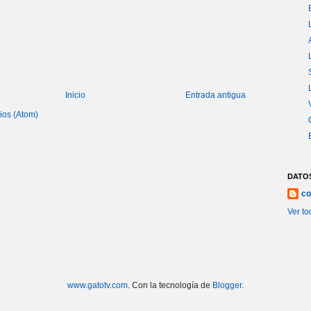
Inicio
Entrada antigua
ios (Atom)
DATO
co
Ver to
www.gatotv.com
. Con la tecnología de
Blogger
.