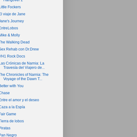
Hangover 2
Little Fockers
El viaje de Jane
Jane's Journey
EntreLobos
Mike & Molly
The Walking Dead
Sex Rehab con Dr.Drew
VH1 Rock Docs
Las Crónicas de Narnia: La
Travesía del Viajero de...
The Chronicles of Narnia: The
Voyage of the Dawn T...
Better with You
Chase
Entre el amor y el deseo
Caza a la Espía
Fair Game
Tierra de lobos
Piratas
Pan Negro