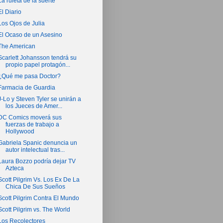
La ruleta de la suerte
El Diario
Los Ojos de Julia
El Ocaso de un Asesino
The American
Scarlett Johansson tendrá su
propio papel protagón...
¿Qué me pasa Doctor?
Farmacia de Guardia
J-Lo y Steven Tyler se unirán a
los Jueces de Amer...
DC Comics moverá sus
fuerzas de trabajo a
Hollywood
Gabriela Spanic denuncia un
autor intelectual tras...
Laura Bozzo podría dejar TV
Azteca
Scott Pilgrim Vs. Los Ex De La
Chica De Sus Sueños
Scott Pilgrim Contra El Mundo
Scott Pilgrim vs. The World
Los Recolectores