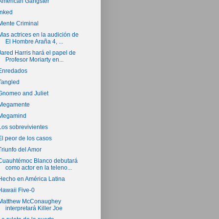
American Gangster
Inked
Mente Criminal
Mas actrices en la audición de
El Hombre Araña 4, ...
Jared Harris hará el papel de
Profesor Moriarty en...
Enredados
Tangled
Gnomeo and Juliet
Megamente
Megamind
Los sobrevivientes
El peor de los casos
Triunfo del Amor
Cuauhtémoc Blanco debutará
como actor en la teleno...
Hecho en América Latina
Hawaii Five-0
Matthew McConaughey
interpretará Killer Joe