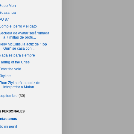
Repo Men
Guasanga
VU 87
Como el perro y el gato
Secuela de Avatar será filmada
a 7 millas de profu...
Kelly McGillis, la actiz de "Top
Gun" se casa con ...
Nada es para siempre
Fading of the Cries
Enter the void
Skyline
Zhan Ziyi será la actriz de
interpretar a Mulan
septiembre
(30)
S PERSONALES
ntactenos
do mi perfil