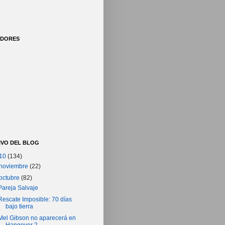
IDORES
IVO DEL BLOG
10
(134)
noviembre
(22)
octubre
(82)
Pareja Salvaje
Rescate Imposible: 70 días
bajo tierra
Mel Gibson no aparecerá en