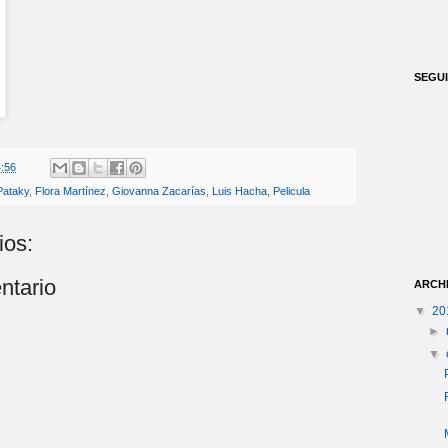
SEGU
:56
Pataky
,
Flora Martínez
,
Giovanna Zacarías
,
Luis Hacha
,
Pelicula
ios:
ntario
ARCH
▼
20
►
▼