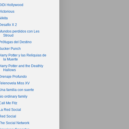
DiDi Hollywood
Victorious
Nikita
Desafío X 2
Mundos perdidos con Les
Stroud
Prófugas del Destino
Sucker Punch
Harry Potter y las Reliquias de
la Muerte
Harry Potter and the Deathly
Hallows
Drenaje Profundo
Telenovela Miss XV
Una familia con suerte
No ordinary family
Call Me Fitz
La Red Social
Red Social
The Social Network