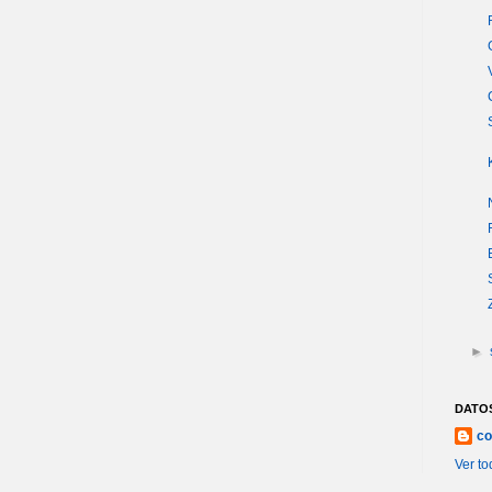
►
DATO
co
Ver to