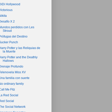
DiDi Hollywood
Victorious
Nikita
Desafío X 2
Mundos perdidos con Les
Stroud
Prófugas del Destino
Sucker Punch
Harry Potter y las Reliquias de
la Muerte
Harry Potter and the Deathly
Hallows
Drenaje Profundo
Telenovela Miss XV
Una familia con suerte
No ordinary family
Call Me Fitz
La Red Social
Red Social
The Social Network