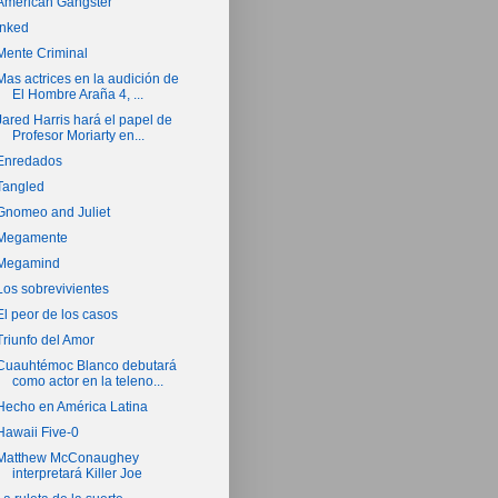
American Gangster
Inked
Mente Criminal
Mas actrices en la audición de
El Hombre Araña 4, ...
Jared Harris hará el papel de
Profesor Moriarty en...
Enredados
Tangled
Gnomeo and Juliet
Megamente
Megamind
Los sobrevivientes
El peor de los casos
Triunfo del Amor
Cuauhtémoc Blanco debutará
como actor en la teleno...
Hecho en América Latina
Hawaii Five-0
Matthew McConaughey
interpretará Killer Joe