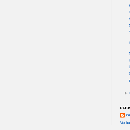
►
DATO
co
Ver to