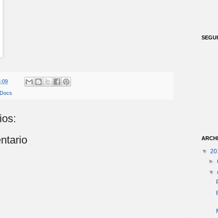
SEGU
:09
 Docs
ios:
ntario
ARCH
▼
20
►
▼