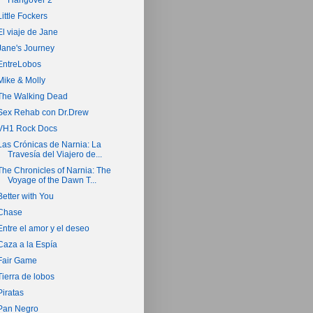
Hangover 2
Little Fockers
El viaje de Jane
Jane's Journey
EntreLobos
Mike & Molly
The Walking Dead
Sex Rehab con Dr.Drew
VH1 Rock Docs
Las Crónicas de Narnia: La
Travesía del Viajero de...
The Chronicles of Narnia: The
Voyage of the Dawn T...
Better with You
Chase
Entre el amor y el deseo
Caza a la Espía
Fair Game
Tierra de lobos
Piratas
Pan Negro