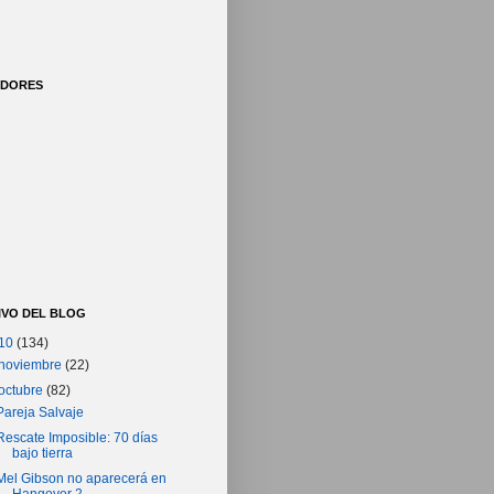
IDORES
IVO DEL BLOG
10
(134)
noviembre
(22)
octubre
(82)
Pareja Salvaje
Rescate Imposible: 70 días
bajo tierra
Mel Gibson no aparecerá en