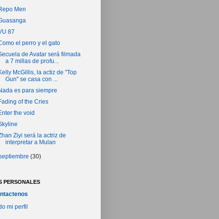
Repo Men
Guasanga
VU 87
Como el perro y el gato
Secuela de Avatar será filmada
a 7 millas de profu...
Kelly McGillis, la actiz de "Top
Gun" se casa con ...
Nada es para siempre
Fading of the Cries
Enter the void
Skyline
Zhan Ziyi será la actriz de
interpretar a Mulan
septiembre
(30)
S PERSONALES
ntactenos
do mi perfil