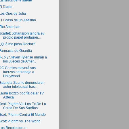
La ruleta de la suerte
El Diario
Los Ojos de Julia
El Ocaso de un Asesino
The American
Scarlett Johansson tendrá su
propio papel protagón...
¿Qué me pasa Doctor?
Farmacia de Guardia
J-Lo y Steven Tyler se unirán a
los Jueces de Amer...
DC Comics moverá sus
fuerzas de trabajo a
Hollywood
Gabriela Spanic denuncia un
autor intelectual tras...
Laura Bozzo podría dejar TV
Azteca
Scott Pilgrim Vs. Los Ex De La
Chica De Sus Sueños
Scott Pilgrim Contra El Mundo
Scott Pilgrim vs. The World
Los Recolectores